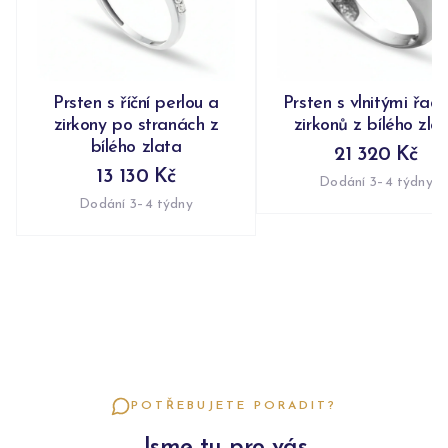
Prsten s říční perlou a
Prsten s vlnitými řad
zirkony po stranách z
zirkonů z bílého zla
bílého zlata
21 320 Kč
13 130 Kč
Dodání 3–4 týdny
Dodání 3–4 týdny
POTŘEBUJETE PORADIT?