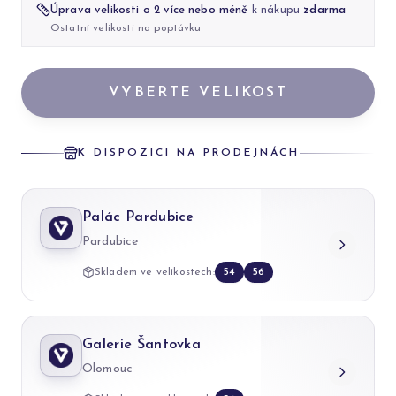
Úprava velikosti o 2 více nebo méně
k nákupu
zdarma
Ostatní velikosti na poptávku
VYBERTE VELIKOST
K DISPOZICI NA PRODEJNÁCH
Palác Pardubice
Pardubice
Skladem ve velikostech:
54
56
Galerie Šantovka
Olomouc