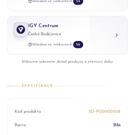
Skladem ve velikostech:
54
IGY Centrum
České Budějovice
Skladem ve velikostech:
56
Kliknutím zobrazíte detail prodejny a otevírací dobu
SPECIFIKACE
Kód produktu
5D-PG0000058
Barva
Bílá