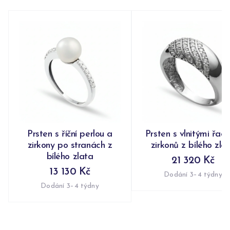
Prsten s říční perlou a
Prsten s vlnitými řad
zirkony po stranách z
zirkonů z bílého zla
bílého zlata
21 320 Kč
13 130 Kč
Dodání 3–4 týdny
Dodání 3–4 týdny