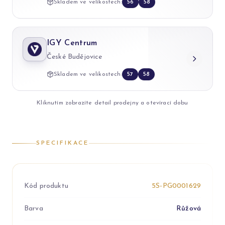
Skladem ve velikostech:
56
58
IGY Centrum
České Budějovice
Skladem ve velikostech:
57
58
Kliknutím zobrazíte detail prodejny a otevírací dobu
SPECIFIKACE
Kód produktu
5S-PG0001629
Barva
Růžová