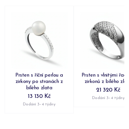
Prsten s říční perlou a
Prsten s vlnitými řad
zirkony po stranách z
zirkonů z bílého zla
bílého zlata
21 320 Kč
13 130 Kč
Dodání 3–4 týdny
Dodání 3–4 týdny