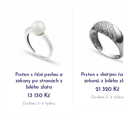
Prsten s říční perlou a
Prsten s vlnitými řad
zirkony po stranách z
zirkonů z bílého zla
bílého zlata
21 320 Kč
13 130 Kč
Dodání 3–4 týdny
Dodání 3–4 týdny