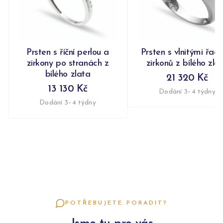
Prsten s říční perlou a
Prsten s vlnitými řad
zirkony po stranách z
zirkonů z bílého zla
bílého zlata
21 320 Kč
13 130 Kč
Dodání 3–4 týdny
Dodání 3–4 týdny
POTŘEBUJETE PORADIT?