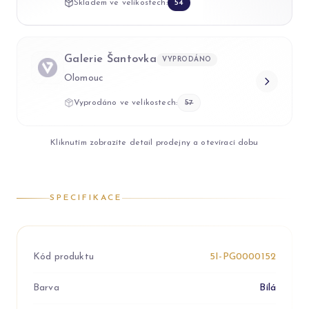
Skladem ve velikostech:
54
Galerie Šantovka
VYPRODÁNO
Olomouc
Vyprodáno ve velikostech:
57
Kliknutím zobrazíte detail prodejny a otevírací dobu
SPECIFIKACE
Kód produktu
5I-PG0000152
Barva
Bílá