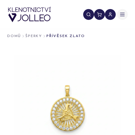
Přeskočit na obsah
DOMŮ
ŠPERKY
PŘÍVĚSEK ZLATO