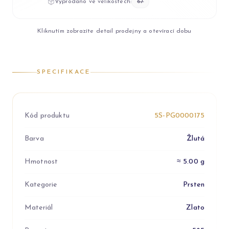
Vyprodáno ve velikostech:
67
Kliknutím zobrazíte detail prodejny a otevírací dobu
SPECIFIKACE
Kód produktu
5S-PG0000175
Barva
Žlutá
Hmotnost
≈ 5.00 g
Kategorie
Prsten
Materiál
Zlato