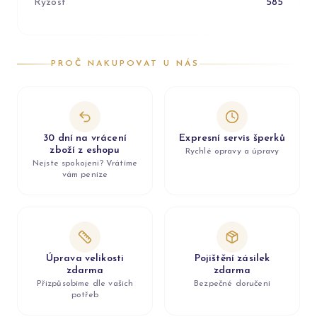
Ryzost
585
PROČ NAKUPOVAT U NÁS
30 dní na vrácení
Expresní servis šperků
zboží z eshopu
Rychlé opravy a úpravy
Nejste spokojeni? Vrátíme
vám peníze
Úprava velikosti
Pojištění zásilek
zdarma
zdarma
Přizpůsobíme dle vašich
Bezpečné doručení
potřeb