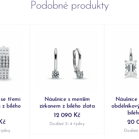
Podobné produkty
 se třemi
Náušnice s menším
Náušnice 
 z bílého
zirkonem z bílého zlata
obdélníkov
bílé
12 090 Kč
Kč
20 
Dodání 3–4 týdny
týdny
Dodání