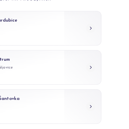
ardubice
trum
ějovice
 Šantovka