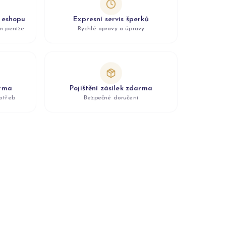
z eshopu
Expresní servis šperků
ám peníze
Rychlé opravy a úpravy
arma
Pojištění zásilek zdarma
otřeb
Bezpečné doručení