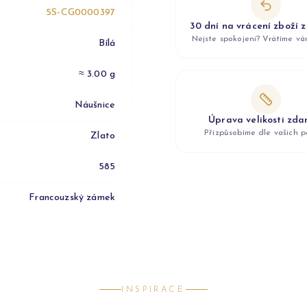
5S-CG0000397
30 dní na vrácení zboží 
Nejste spokojeni? Vrátíme v
Bílá
≈ 3.00 g
Náušnice
Úprava velikosti zd
Přizpůsobíme dle vašich p
Zlato
585
Francouzský zámek
INSPIRACE