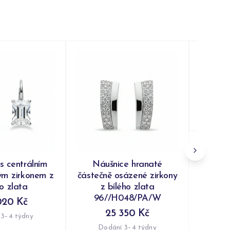
Náušn
kroužk
Do
s centrálním
Náušnice hranaté
ým zirkonem z
částečně osázené zirkony
ho zlata
z bílého zlata
96//H048/PA/W
020 Kč
25 350 Kč
 3–4 týdny
Dodání 3–4 týdny