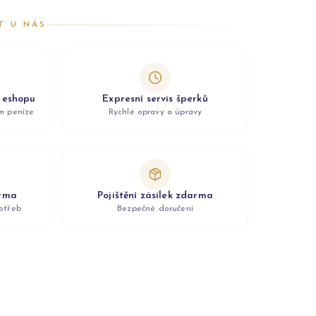
T U NÁS
z eshopu
Expresní servis šperků
ám peníze
Rychlé opravy a úpravy
arma
Pojištění zásilek zdarma
otřeb
Bezpečné doručení