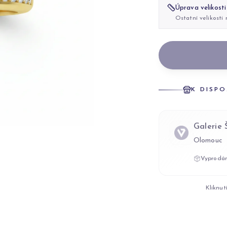
Úprava velikosti
Ostatní velikosti
K DISPO
Galerie
Olomouc
Vyprodán
Kliknut