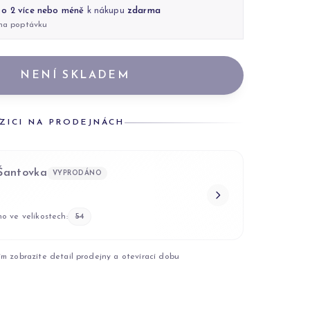
 o 2 více nebo méně
k nákupu
zdarma
 na poptávku
NENÍ SKLADEM
ZICI NA PRODEJNÁCH
 Šantovka
VYPRODÁNO
o ve velikostech:
54
ím zobrazíte detail prodejny a otevírací dobu