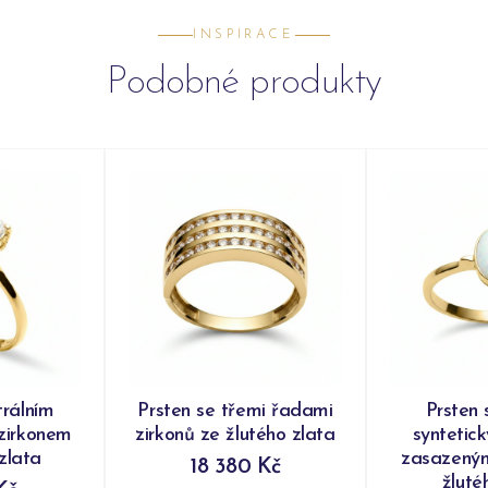
INSPIRACE
Podobné produkty
trálním
Prsten se třemi řadami
Prsten 
zirkonem
zirkonů ze žlutého zlata
syntetic
zlata
zasazeným
18 380 Kč
žluté