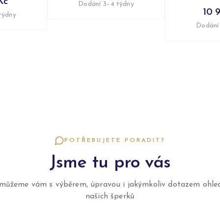
Kč
Dodání 3–4 týdny
10 
týdny
Dodání
POTŘEBUJETE PORADIT?
Jsme tu pro vás
můžeme vám s výběrem, úpravou i jakýmkoliv dotazem ohle
našich šperků