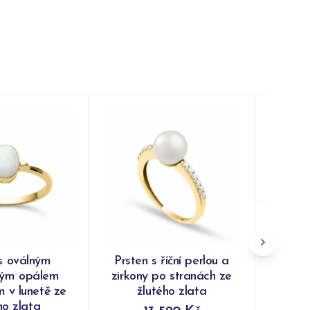
Prsten
ž
Do
s oválným
Prsten s říční perlou a
kým opálem
zirkony po stranách ze
 v lunetě ze
žlutého zlata
ho zlata