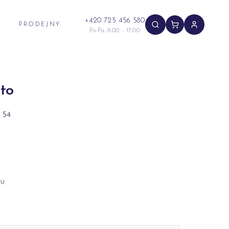
+420 725 456 580
PRODEJNY
Po-Pá: 8:00 - 17:00
to
 54
NU