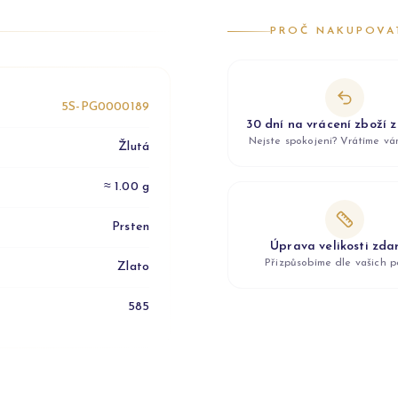
PROČ NAKUPOVA
5S-PG0000189
30 dní na vrácení zboží 
Nejste spokojeni? Vrátíme v
Žlutá
≈ 1.00 g
Prsten
Úprava velikosti zd
Přizpůsobíme dle vašich p
Zlato
585