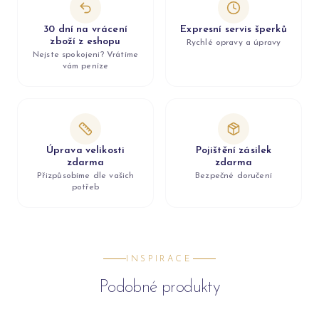
30 dní na vrácení
Expresní servis šperků
zboží z eshopu
Rychlé opravy a úpravy
Nejste spokojeni? Vrátíme
vám peníze
Úprava velikosti
Pojištění zásilek
zdarma
zdarma
Přizpůsobíme dle vašich
Bezpečné doručení
potřeb
INSPIRACE
Podobné produkty