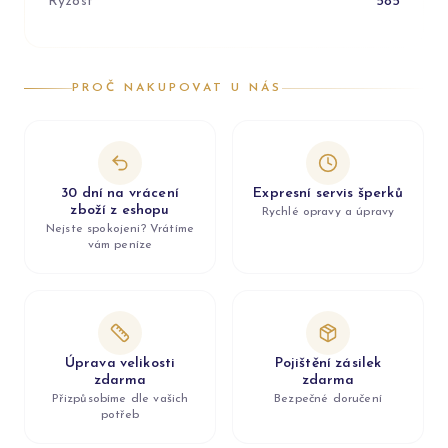
Ryzost
585
PROČ NAKUPOVAT U NÁS
30 dní na vrácení
Expresní servis šperků
zboží z eshopu
Rychlé opravy a úpravy
Nejste spokojeni? Vrátíme
vám peníze
Úprava velikosti
Pojištění zásilek
zdarma
zdarma
Přizpůsobíme dle vašich
Bezpečné doručení
potřeb