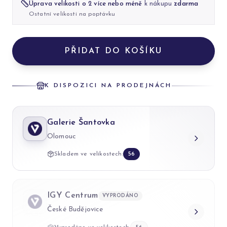
Úprava velikosti o 2 více nebo méně
k nákupu
zdarma
Ostatní velikosti na poptávku
PŘIDAT DO KOŠÍKU
K DISPOZICI NA PRODEJNÁCH
Galerie Šantovka
Olomouc
Skladem ve velikostech:
56
IGY Centrum
VYPRODÁNO
České Budějovice