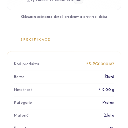
Vyprodáno ve velikostech:
56
Kliknutím zobrazíte detail prodejny a otevírací dobu
SPECIFIKACE
Kód produktu
5S-PG0000187
Barva
Žlutá
Hmotnost
≈ 2.00 g
Kategorie
Prsten
Materiál
Zlato