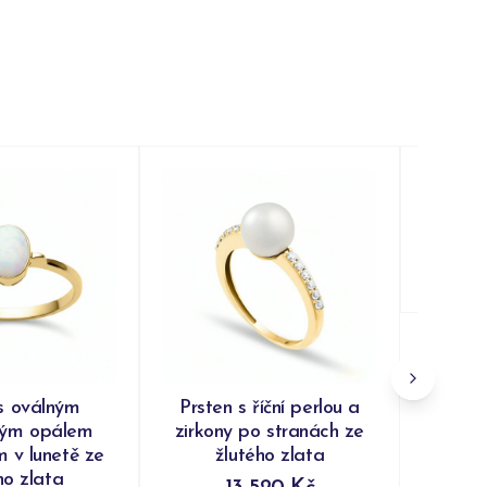
Prsten
ž
Do
s oválným
Prsten s říční perlou a
kým opálem
zirkony po stranách ze
 v lunetě ze
žlutého zlata
ho zlata