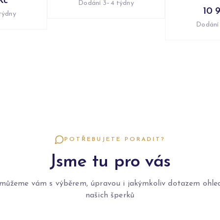
Kč
Dodání 3–4 týdny
10 
týdny
Dodání
POTŘEBUJETE PORADIT?
Jsme tu pro vás
můžeme vám s výběrem, úpravou i jakýmkoliv dotazem ohle
našich šperků