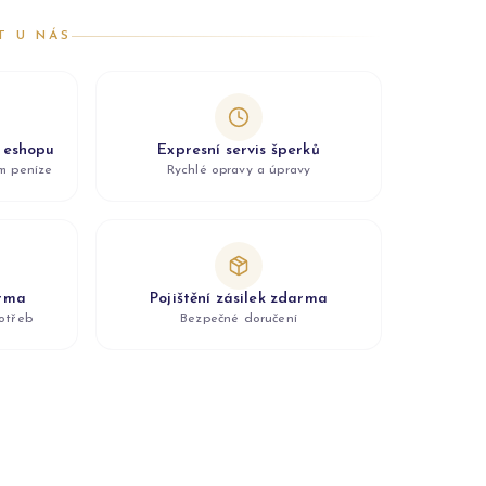
T U NÁS
z eshopu
Expresní servis šperků
ám peníze
Rychlé opravy a úpravy
arma
Pojištění zásilek zdarma
otřeb
Bezpečné doručení