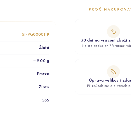
PROČ NAKUPOVA
5I-PG0000119
30 dní na vrácení zboží 
Nejste spokojeni? Vrátíme v
Žlutá
≈ 2.00 g
Prsten
Úprava velikosti zd
Přizpůsobíme dle vašich p
Zlato
585