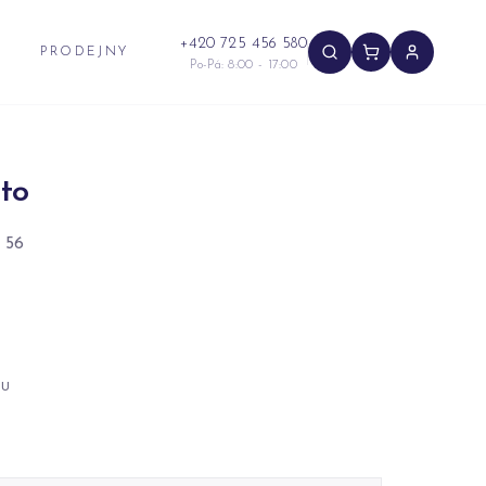
+420 725 456 580
PRODEJNY
Po-Pá: 8:00 - 17:00
to
 56
NU