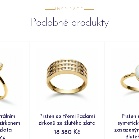
INSPIRACE
Podobné produkty
trálním
Prsten se třemi řadami
Prsten 
zirkonem
zirkonů ze žlutého zlata
syntetic
zlata
zasazeným
18 380 Kč
žluté