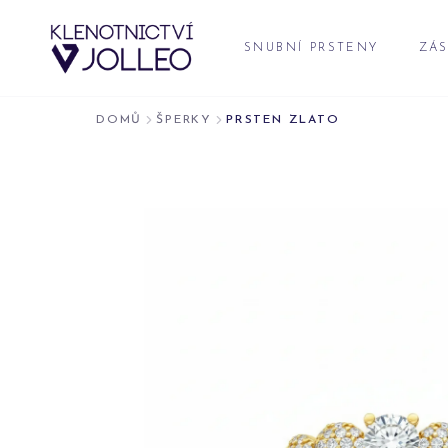
Přeskočit na obsah
SNUBNÍ PRSTENY
ZÁS
DOMŮ
ŠPERKY
PRSTEN ZLATO