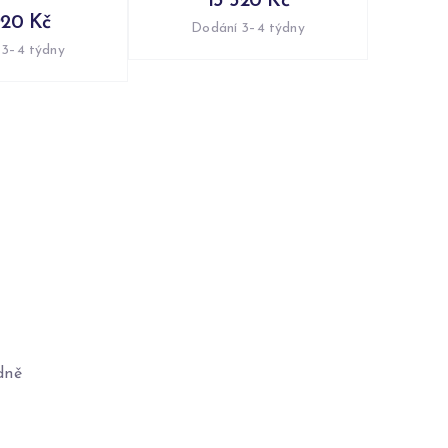
13 520 Kč
920 Kč
Dodání 3–4 týdny
 3–4 týdny
dně