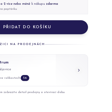
 o 2 více nebo méně
k nákupu
zdarma
 na poptávku
PŘIDAT DO KOŠÍKU
ZICI NA PRODEJNÁCH
trum
ějovice
ve velikostech:
56
ím zobrazíte detail prodejny a otevírací dobu