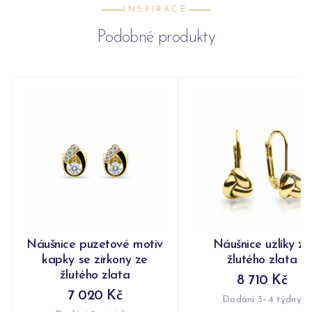
INSPIRACE
Podobné produkty
Náušnice puzetové motiv
Náušnice uzlíky ze
kapky se zirkony ze
žlutého zlata
žlutého zlata
8 710 Kč
7 020 Kč
Dodání 3–4 týdny