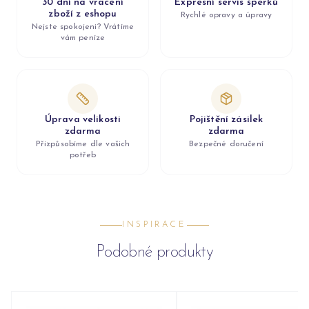
30 dní na vrácení
Expresní servis šperků
zboží z eshopu
Rychlé opravy a úpravy
Nejste spokojeni? Vrátíme
vám peníze
Úprava velikosti
Pojištění zásilek
zdarma
zdarma
Přizpůsobíme dle vašich
Bezpečné doručení
potřeb
INSPIRACE
Podobné produkty