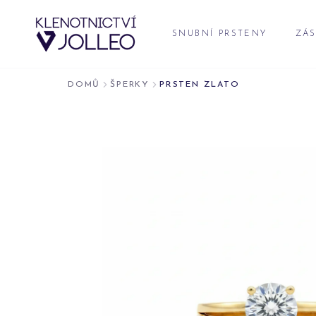
Přeskočit na obsah
SNUBNÍ PRSTENY
ZÁS
DOMŮ
ŠPERKY
PRSTEN ZLATO