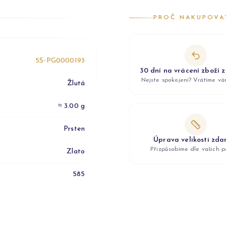
PROČ NAKUPOVA
5S-PG0000193
30 dní na vrácení zboží 
Nejste spokojeni? Vrátíme v
Žlutá
≈ 3.00 g
Prsten
Úprava velikosti zd
Přizpůsobíme dle vašich p
Zlato
585