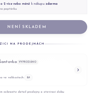
 o 2 více nebo méně
k nákupu
zdarma
 na poptávku
NENÍ SKLADEM
ZICI NA PRODEJNÁCH
 Šantovka
VYPRODÁNO
o ve velikostech:
57
ím zobrazíte detail prodejny a otevírací dobu