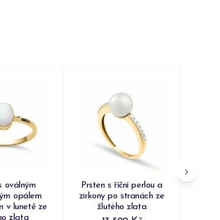
Prsten
ž
Do
s oválným
Prsten s říční perlou a
kým opálem
zirkony po stranách ze
 v lunetě ze
žlutého zlata
ho zlata