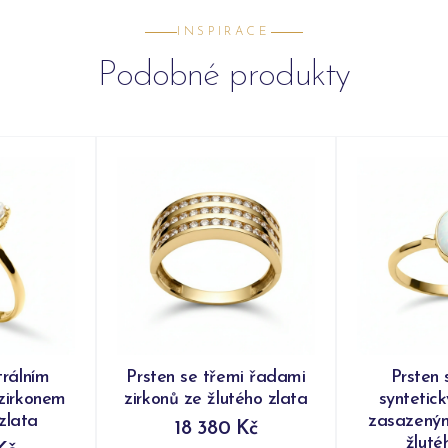
INSPIRACE
Podobné produkty
trálním
Prsten se třemi řadami
Prsten 
zirkonem
zirkonů ze žlutého zlata
syntetic
zlata
zasazeným
18 380 Kč
žluté