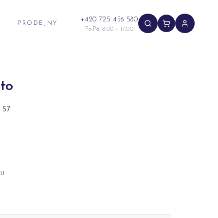
+420 725 456 580
PRODEJNY
Po-Pá: 8:00 - 17:00
to
 57
NU