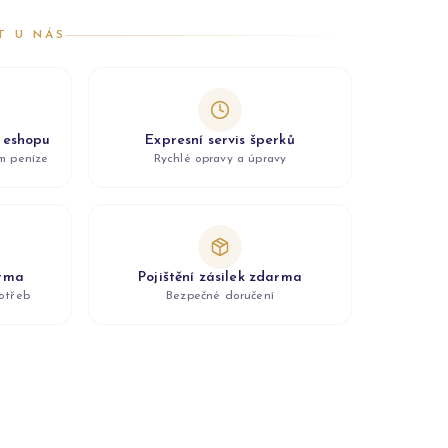
T U NÁS
z eshopu
Expresní servis šperků
ám peníze
Rychlé opravy a úpravy
arma
Pojištění zásilek zdarma
otřeb
Bezpečné doručení