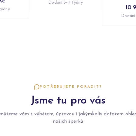
Kč
Dodání 3–4 týdny
10 
týdny
Dodání
POTŘEBUJETE PORADIT?
Jsme tu pro vás
můžeme vám s výběrem, úpravou i jakýmkoliv dotazem ohle
našich šperků