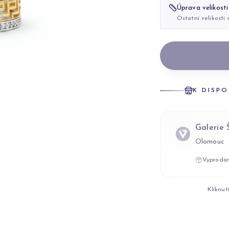
Úprava velikosti
Ostatní velikosti
K DISPO
Galerie
Olomouc
Vyprodán
Kliknut