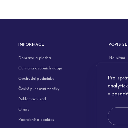
INFORMACE
POPIS S
Doprava a platba
Na přání
Ochrana osobních údajů
Rytiny do 
Pro sprá
Obchodní podmínky
Opravy a 
analytic
České puncovní značky
Výkup zla
v
zásadá
Reklamační řád
Technologi
O nás
Podrobně o cookies