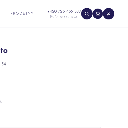
+420 725 456 580
PRODEJNY
Po-Pá: 8:00 - 17:00
to
 54
NU