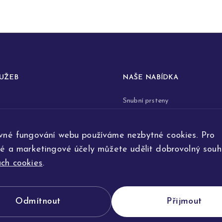
LUŽEB
NAŠE NABÍDKA
Snubní prsteny
prstenů
Zásnubní prsteny
vné fungování webu používáme nezbytné cookies. Pro
renovace šperků
Šperky
ké a marketingové účely můžete udělit dobrovolný souhl
ta
Na přání
ch cookies
.
e výroby
Odmítnout
Přijmout