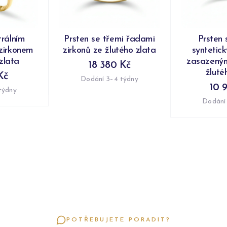
trálním
Prsten se třemi řadami
Prsten 
zirkonem
zirkonů ze žlutého zlata
syntetic
zlata
zasazeným
18 380 Kč
žluté
Kč
Dodání 3–4 týdny
10 
týdny
Dodání
POTŘEBUJETE PORADIT?