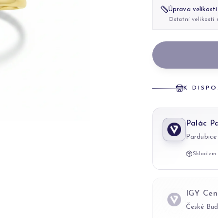
Úprava velikosti
Ostatní velikosti
K DISPO
Palác P
Pardubice
Skladem 
IGY Cen
České Bud