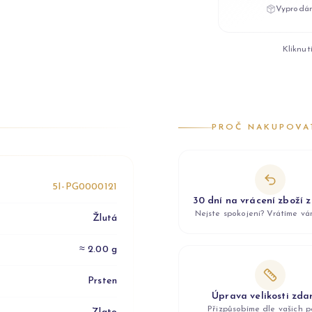
Vyprodán
Kliknut
PROČ NAKUPOVA
5I-PG0000121
30 dní na vrácení zboží 
Nejste spokojeni? Vrátíme v
Žlutá
≈ 2.00 g
Prsten
Úprava velikosti zd
Přizpůsobíme dle vašich p