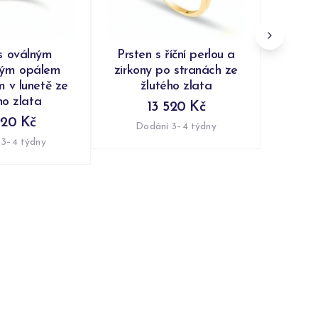
s oválným
Prsten s říční perlou a
kým opálem
zirkony po stranách ze
 v lunetě ze
žlutého zlata
ho zlata
13 520 Kč
920 Kč
Dodání 3–4 týdny
 3–4 týdny