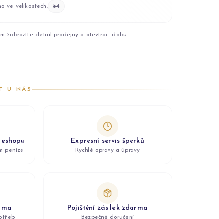
o ve velikostech:
54
ím zobrazíte detail prodejny a otevírací dobu
T U NÁS
z eshopu
Expresní servis šperků
ám peníze
Rychlé opravy a úpravy
arma
Pojištění zásilek zdarma
otřeb
Bezpečné doručení