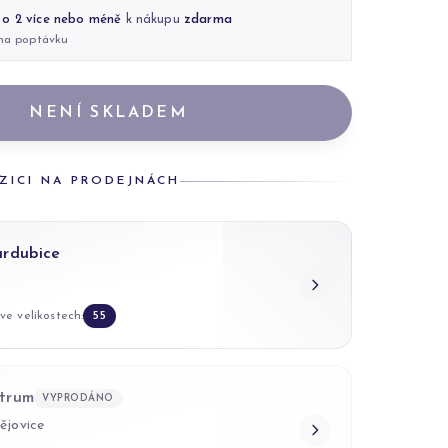
 o 2 více nebo méně
k nákupu
zdarma
 na poptávku
NENÍ SKLADEM
ZICI NA PRODEJNÁCH
ardubice
ve velikostech:
55
trum
VYPRODÁNO
ějovice