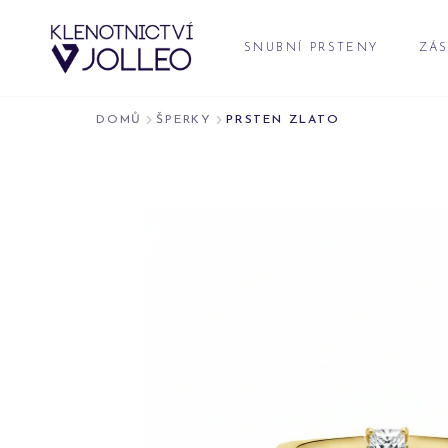
Přeskočit na obsah
SNUBNÍ PRSTENY
ZÁS
DOMŮ
ŠPERKY
PRSTEN ZLATO