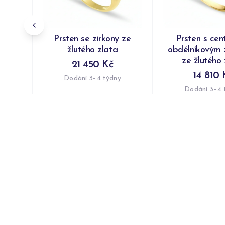
Prsten se zirkony ze
Prsten s cen
žlutého zlata
obdélníkovým 
ze žlutého 
21 450 Kč
14 810 
Dodání 3–4 týdny
Dodání 3–4 