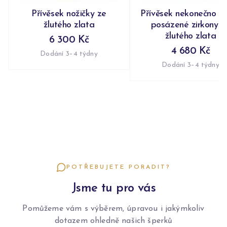
Přívěsek nožičky ze
Přívěsek nekonečno n
žlutého zlata
posázené zirkony z
žlutého zlata
6 300 Kč
4 680 Kč
Dodání 3–4 týdny
Dodání 3–4 týdny
POTŘEBUJETE PORADIT?
Jsme tu pro vás
Pomůžeme vám s výběrem, úpravou i jakýmkoliv
dotazem ohledně našich šperků