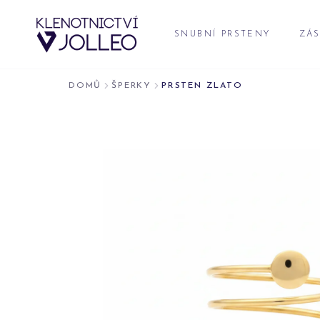
Přeskočit na obsah
SNUBNÍ PRSTENY
ZÁS
DOMŮ
ŠPERKY
PRSTEN ZLATO