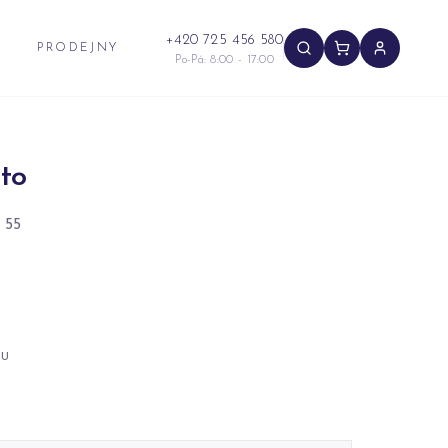
+420 725 456 580
PRODEJNY
Po-Pá: 8:00 - 17:00
to
 55
NU