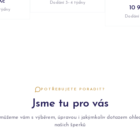
Kč
Dodání 3–4 týdny
10 
týdny
Dodání
POTŘEBUJETE PORADIT?
Jsme tu pro vás
můžeme vám s výběrem, úpravou i jakýmkoliv dotazem ohle
našich šperků