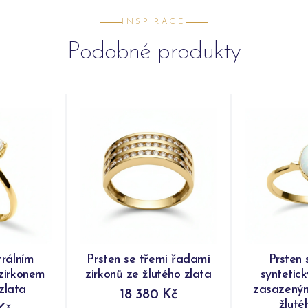
INSPIRACE
Podobné produkty
trálním
Prsten se třemi řadami
Prsten 
zirkonem
zirkonů ze žlutého zlata
syntetic
zlata
zasazeným
18 380 Kč
žluté