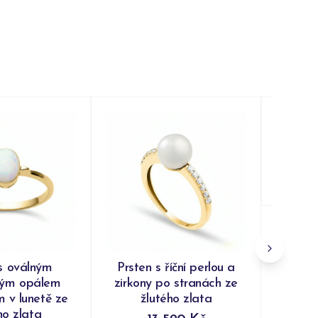
Prsten
ž
Do
s oválným
Prsten s říční perlou a
kým opálem
zirkony po stranách ze
 v lunetě ze
žlutého zlata
ho zlata