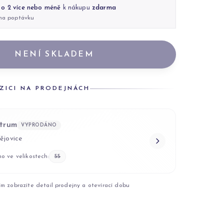
 o 2 více nebo méně
k nákupu
zdarma
 na poptávku
NENÍ SKLADEM
ZICI NA PRODEJNÁCH
trum
VYPRODÁNO
ějovice
o ve velikostech:
55
ím zobrazíte detail prodejny a otevírací dobu