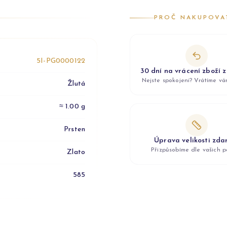
PROČ NAKUPOVA
5I-PG0000122
30 dní na vrácení zboží 
Nejste spokojeni? Vrátíme v
Žlutá
≈ 1.00 g
Prsten
Úprava velikosti zd
Přizpůsobíme dle vašich p
Zlato
585