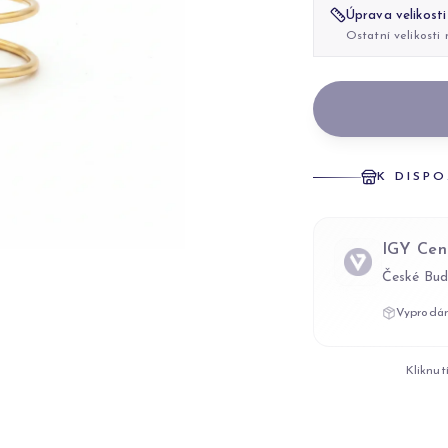
Úprava velikosti
Ostatní velikosti
K DISPO
IGY Cen
České Bud
Vyprodán
Kliknut