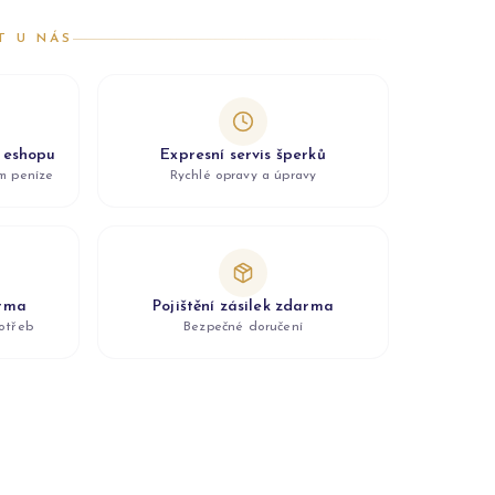
T U NÁS
z eshopu
Expresní servis šperků
ám peníze
Rychlé opravy a úpravy
arma
Pojištění zásilek zdarma
otřeb
Bezpečné doručení