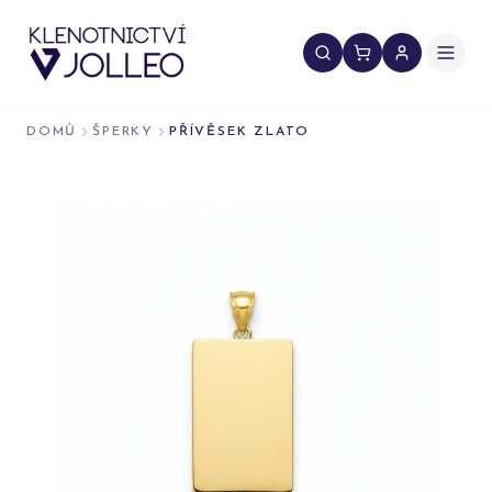
Přeskočit na obsah
DOMŮ
ŠPERKY
PŘÍVĚSEK ZLATO