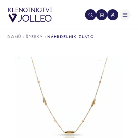
Přeskočit na obsah
DOMŮ
ŠPERKY
NÁHRDELNÍK ZLATO