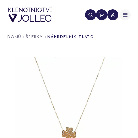
Přeskočit na obsah
DOMŮ
ŠPERKY
NÁHRDELNÍK ZLATO