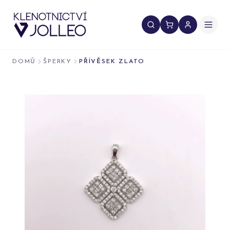
Přeskočit na obsah
DOMŮ
ŠPERKY
PŘÍVĚSEK ZLATO