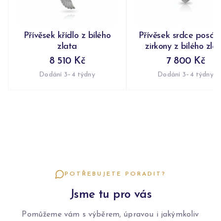
Přívěsek křídlo z bílého
Přívěsek srdce posáz
zlata
zirkony z bílého zla
8 510 Kč
7 800 Kč
Dodání 3–4 týdny
Dodání 3–4 týdny
POTŘEBUJETE PORADIT?
Jsme tu pro vás
Pomůžeme vám s výběrem, úpravou i jakýmkoliv