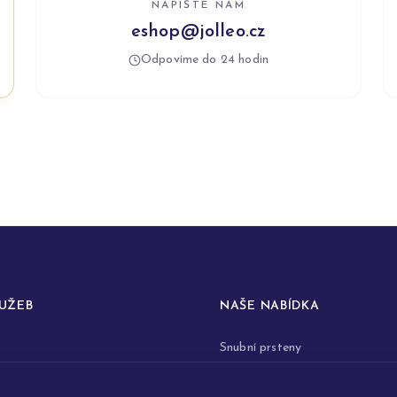
NAPIŠTE NÁM
eshop@jolleo.cz
Odpovíme do 24 hodin
LUŽEB
NAŠE NABÍDKA
Snubní prsteny
prstenů
Zásnubní prsteny