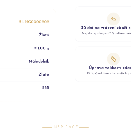
5I-NG0000202
30 dní na vrácení zboží 
Nejste spokojeni? Vrátíme v
Žlutá
≈ 1.00 g
Náhrdelník
Úprava velikosti zd
Přizpůsobíme dle vašich p
Zlato
585
INSPIRACE