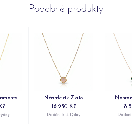
Podobné produkty
iamanty
Náhrdelník Zlato
Náhrdel
Kč
16 250 Kč
8 5
týdny
Dodání 3–4 týdny
Dodání