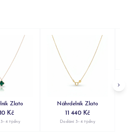
Náh
Do
ník Zlato
Náhrdelník Zlato
10 Kč
11 440 Kč
 3–4 týdny
Dodání 3–4 týdny