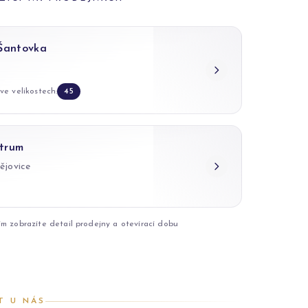
 Šantovka
ve velikostech:
45
trum
ějovice
ím zobrazíte detail prodejny a otevírací dobu
T U NÁS