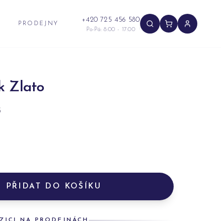
+420 725 456 580
PRODEJNY
Po-Pá: 8:00 - 17:00
k Zlato
5
PŘIDAT DO KOŠÍKU
ZICI NA PRODEJNÁCH