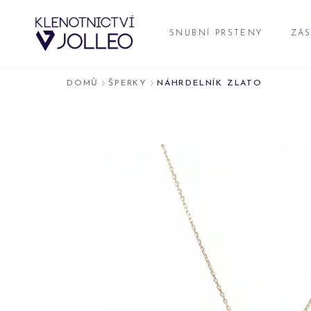
Přeskočit na obsah
SNUBNÍ PRSTENY
ZÁS
DOMŮ
ŠPERKY
NÁHRDELNÍK ZLATO