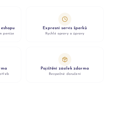
z eshopu
Expresní servis šperků
ám peníze
Rychlé opravy a úpravy
arma
Pojištění zásilek zdarma
otřeb
Bezpečné doručení