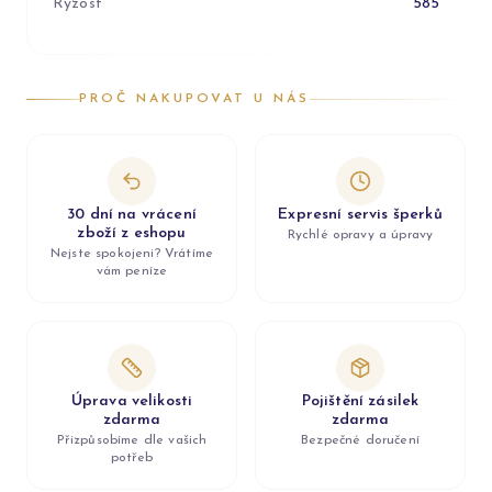
Ryzost
585
PROČ NAKUPOVAT U NÁS
30 dní na vrácení
Expresní servis šperků
zboží z eshopu
Rychlé opravy a úpravy
Nejste spokojeni? Vrátíme
vám peníze
Úprava velikosti
Pojištění zásilek
zdarma
zdarma
Přizpůsobíme dle vašich
Bezpečné doručení
potřeb