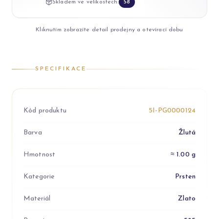
Skladem ve velikostech:
58
Kliknutím zobrazíte detail prodejny a otevírací dobu
SPECIFIKACE
Kód produktu
5I-PG0000124
Barva
Žlutá
Hmotnost
≈ 1.00 g
Kategorie
Prsten
Materiál
Zlato