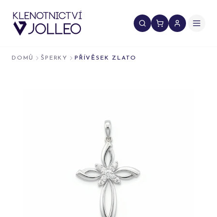
Přeskočit na obsah
DOMŮ
ŠPERKY
PŘÍVĚSEK ZLATO