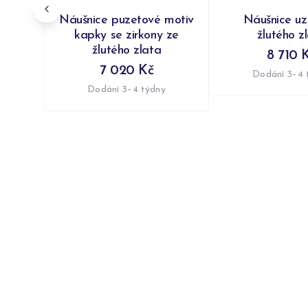
Náušnice puzetové motiv
Náušnice uzl
kapky se zirkony ze
žlutého z
žlutého zlata
8 710 
7 020 Kč
Dodání 3–4 
Dodání 3–4 týdny