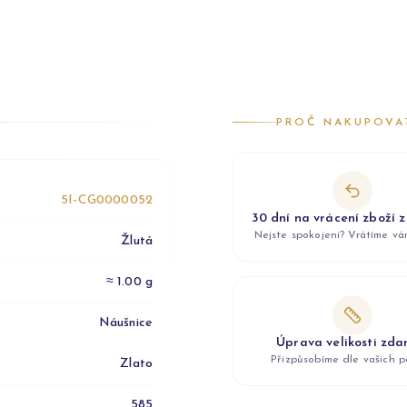
PROČ NAKUPOVA
5I-CG0000052
30 dní na vrácení zboží 
Nejste spokojeni? Vrátíme v
Žlutá
≈ 1.00 g
Náušnice
Úprava velikosti zd
Přizpůsobíme dle vašich p
Zlato
585