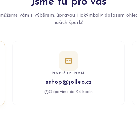
Jsme tu pro vás
můžeme vám s výběrem, úpravou i jakýmkoliv dotazem ohle
našich šperků
NAPIŠTE NÁM
eshop@jolleo.cz
Odpovíme do 24 hodin