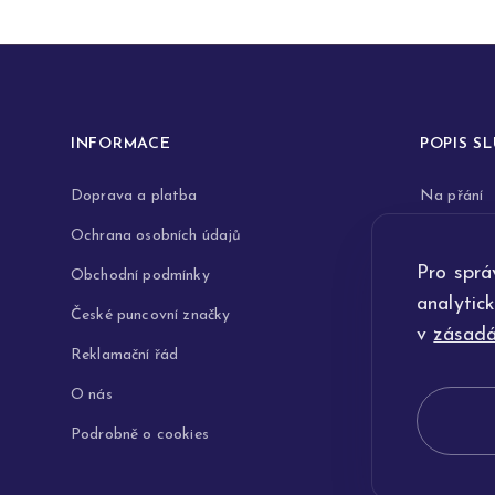
INFORMACE
POPIS S
Doprava a platba
Na přání
Ochrana osobních údajů
Rytiny do 
Pro sprá
Obchodní podmínky
Opravy a 
analytic
České puncovní značky
Výkup zla
v
zásadá
Reklamační řád
Technologi
O nás
Podrobně o cookies