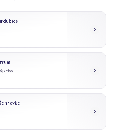
ardubice
trum
ějovice
 Šantovka