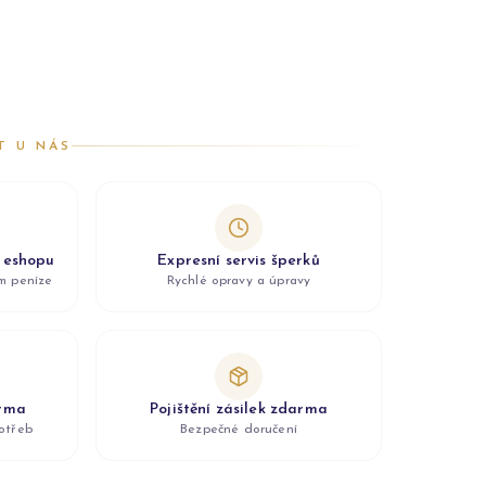
T U NÁS
z eshopu
Expresní servis šperků
ám peníze
Rychlé opravy a úpravy
arma
Pojištění zásilek zdarma
otřeb
Bezpečné doručení