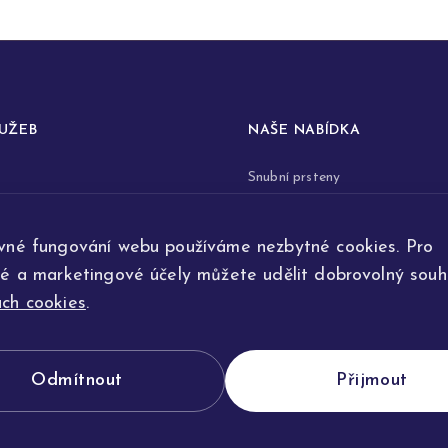
LUŽEB
NAŠE NABÍDKA
Snubní prsteny
prstenů
Zásnubní prsteny
vné fungování webu používáme nezbytné cookies. Pro
renovace šperků
Šperky
ké a marketingové účely můžete udělit dobrovolný souhl
ta
Na přání
ch cookies
.
e výroby
Odmítnout
Přijmout