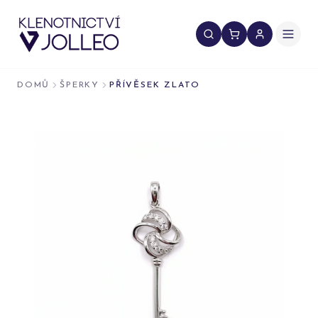
Přeskočit na obsah
DOMŮ
ŠPERKY
PŘÍVĚSEK ZLATO