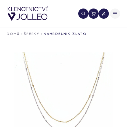
Přeskočit na obsah
DOMŮ
ŠPERKY
NÁHRDELNÍK ZLATO