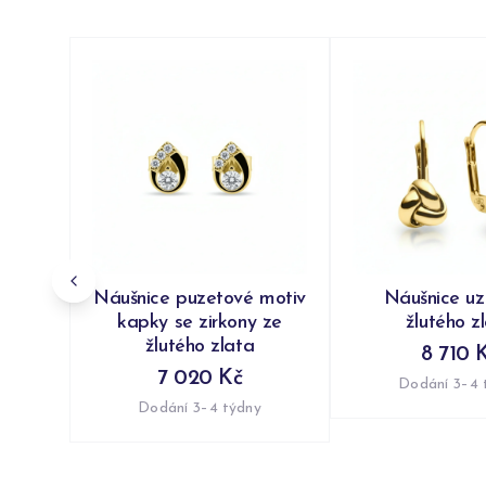
Náušnice puzetové motiv
Náušnice uzl
kapky se zirkony ze
žlutého z
žlutého zlata
8 710 
7 020 Kč
Dodání 3–4 
Dodání 3–4 týdny