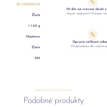
5S-CG0000153
30 dní na vrácení zboží 
Nejste spokojeni? Vrátíme v
Žlutá
≈ 1.00 g
Náušnice
Úprava velikosti zd
Přizpůsobíme dle vašich p
Zlato
585
INSPIRACE
Podobné produkty