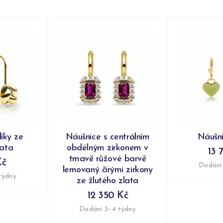
íky ze
Náušnice s centrálním
Náušni
lata
obdélným zirkonem v
13 
tmavě růžové barvě
Kč
Dodání
lemovaný čirými zirkony
týdny
ze žlutého zlata
12 350 Kč
Dodání 3–4 týdny