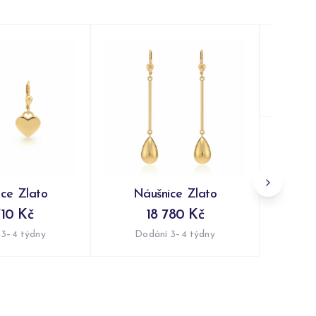
Ná
Do
ce Zlato
Náušnice Zlato
710 Kč
18 780 Kč
 3–4 týdny
Dodání 3–4 týdny