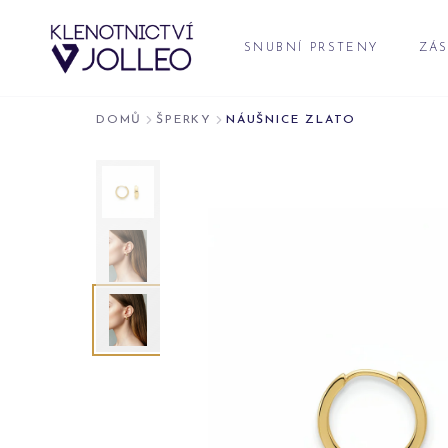
Přeskočit na obsah
SNUBNÍ PRSTENY
ZÁS
DOMŮ
ŠPERKY
NÁUŠNICE ZLATO