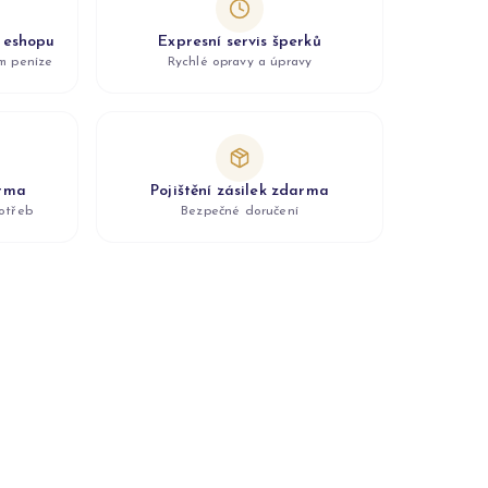
z eshopu
Expresní servis šperků
ám peníze
Rychlé opravy a úpravy
arma
Pojištění zásilek zdarma
otřeb
Bezpečné doručení