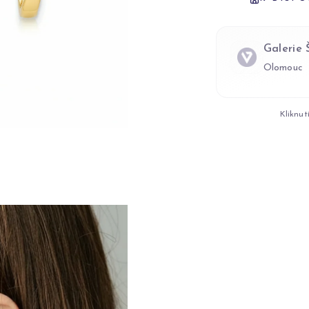
Galerie
Olomouc
Kliknut