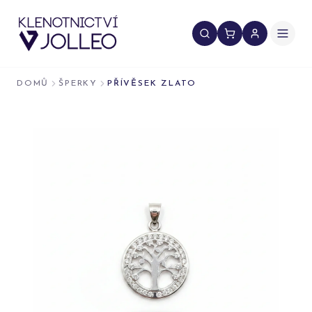
Přeskočit na obsah
DOMŮ
ŠPERKY
PŘÍVĚSEK ZLATO