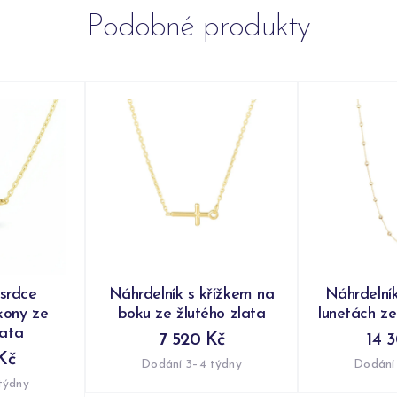
Podobné produkty
 srdce
Náhrdelník s křížkem na
Náhrdelník
kony ze
boku ze žlutého zlata
lunetách ze
lata
7 520 Kč
14 
Kč
Dodání 3–4 týdny
Dodání
týdny