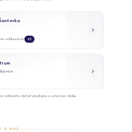
 Šantovka
ve velikostech:
45
trum
ějovice
ím zobrazíte detail prodejny a otevírací dobu
T U NÁS