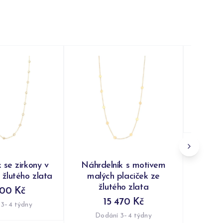
Náh
posázen
Do
 se zirkony v
Náhrdelník s motivem
 žlutého zlata
malých placiček ze
žlutého zlata
300 Kč
15 470 Kč
 3–4 týdny
Dodání 3–4 týdny