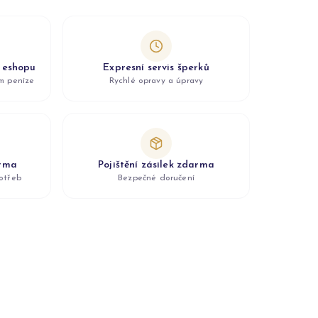
z eshopu
Expresní servis šperků
ám peníze
Rychlé opravy a úpravy
arma
Pojištění zásilek zdarma
otřeb
Bezpečné doručení