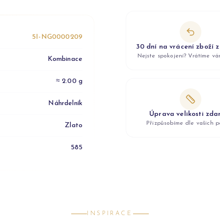
5I-NG0000209
30 dní na vrácení zboží 
Nejste spokojeni? Vrátíme v
Kombinace
≈ 2.00 g
Náhrdelník
Úprava velikosti zd
Přizpůsobíme dle vašich p
Zlato
585
INSPIRACE