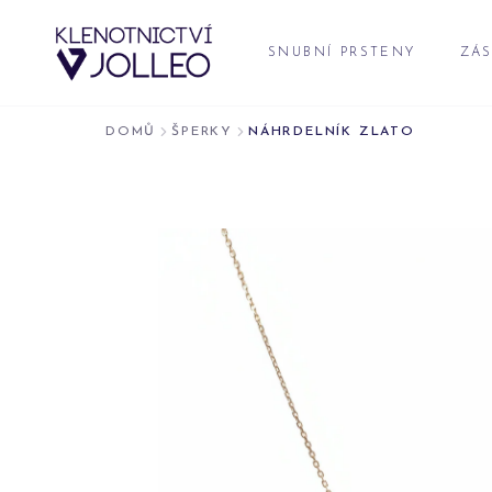
Přeskočit na obsah
SNUBNÍ PRSTENY
ZÁS
DOMŮ
ŠPERKY
NÁHRDELNÍK ZLATO