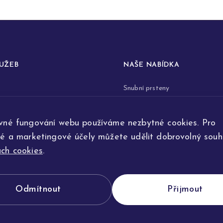
LUŽEB
NAŠE NABÍDKA
Snubní prsteny
prstenů
Zásnubní prsteny
vné fungování webu používáme nezbytné cookies. Pro
renovace šperků
Šperky
ké a marketingové účely můžete udělit dobrovolný souhl
ta
Na přání
ch cookies
.
e výroby
Odmítnout
Přijmout