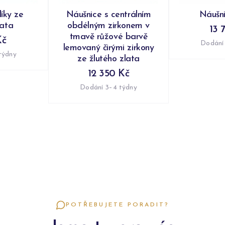
íky ze
Náušnice s centrálním
Náušni
lata
obdélným zirkonem v
13 
tmavě růžové barvě
Kč
Dodání
lemovaný čirými zirkony
týdny
ze žlutého zlata
12 350 Kč
Dodání 3–4 týdny
POTŘEBUJETE PORADIT?