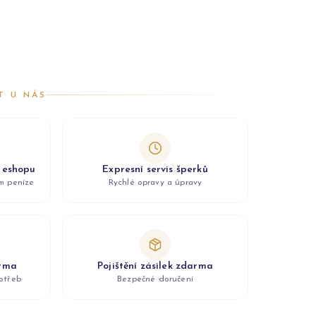
T U NÁS
z eshopu
Expresní servis šperků
ám peníze
Rychlé opravy a úpravy
arma
Pojištění zásilek zdarma
otřeb
Bezpečné doručení