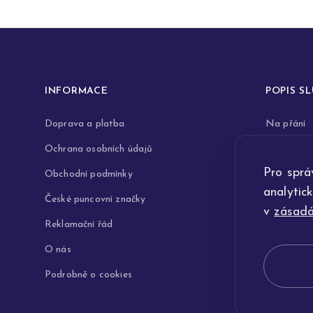
INFORMACE
POPIS S
Doprava a platba
Na přání
Ochrana osobních údajů
Rytiny do 
Pro sprá
Obchodní podmínky
Opravy a 
analytic
České puncovní značky
Výkup zla
v
zásadá
Reklamační řád
Technologi
O nás
Podrobně o cookies