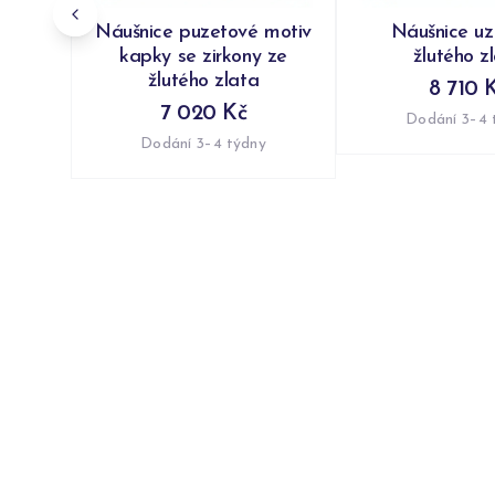
Náušnice puzetové motiv
Náušnice uzl
kapky se zirkony ze
žlutého z
žlutého zlata
8 710 
7 020 Kč
Dodání 3–4 
Dodání 3–4 týdny