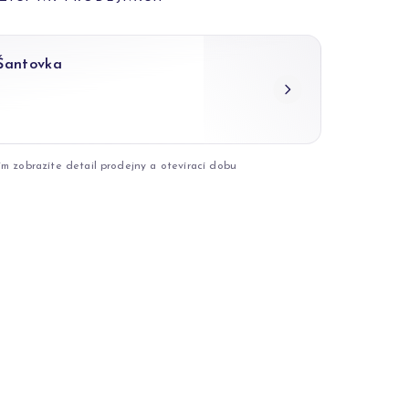
 Šantovka
ím zobrazíte detail prodejny a otevírací dobu