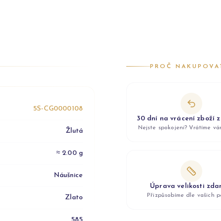
PROČ NAKUPOVA
5S-CG0000108
30 dní na vrácení zboží 
Nejste spokojeni? Vrátíme v
Žlutá
≈ 2.00 g
Náušnice
Úprava velikosti zd
Přizpůsobíme dle vašich p
Zlato
585