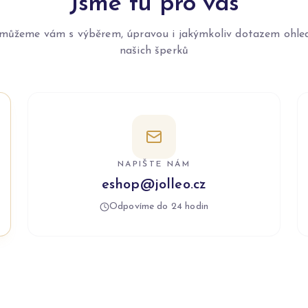
Jsme tu pro vás
můžeme vám s výběrem, úpravou i jakýmkoliv dotazem ohle
našich šperků
NAPIŠTE NÁM
eshop@jolleo.cz
Odpovíme do 24 hodin