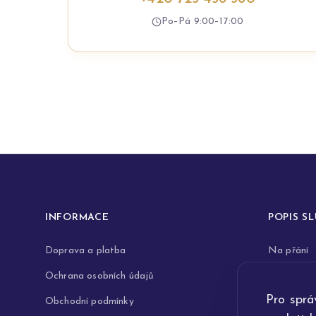
Po–Pá 9:00–17:00
INFORMACE
POPIS S
Doprava a platba
Na přání
Ochrana osobních údajů
Rytiny do 
Pro sprá
Obchodní podmínky
Opravy a 