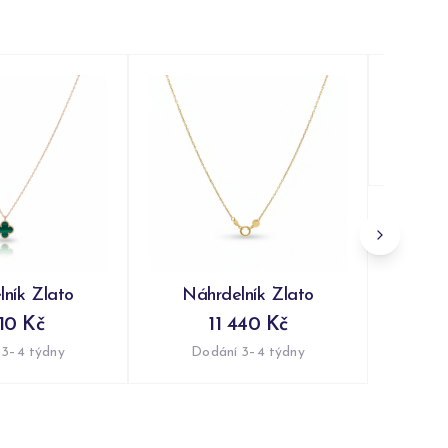
Náh
Do
ník Zlato
Náhrdelník Zlato
10 Kč
11 440 Kč
 3–4 týdny
Dodání 3–4 týdny