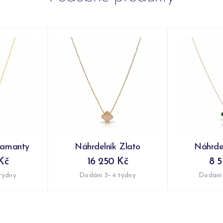
iamanty
Náhrdelník Zlato
Náhrdel
Kč
16 250 Kč
8 5
týdny
Dodání 3–4 týdny
Dodání