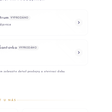
trum
VYPRODÁNO
ějovice
 Šantovka
VYPRODÁNO
ím zobrazíte detail prodejny a otevírací dobu
T U NÁS