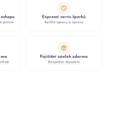
z eshopu
Expresní servis šperků
ám peníze
Rychlé opravy a úpravy
arma
Pojištění zásilek zdarma
otřeb
Bezpečné doručení