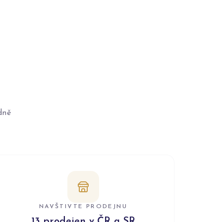
dně
NAVŠTIVTE PRODEJNU
13 prodejen v ČR a SR