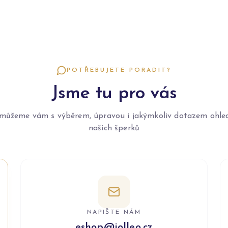
POTŘEBUJETE PORADIT?
Jsme tu pro vás
můžeme vám s výběrem, úpravou i jakýmkoliv dotazem ohle
našich šperků
NAPIŠTE NÁM
eshop@jolleo.cz