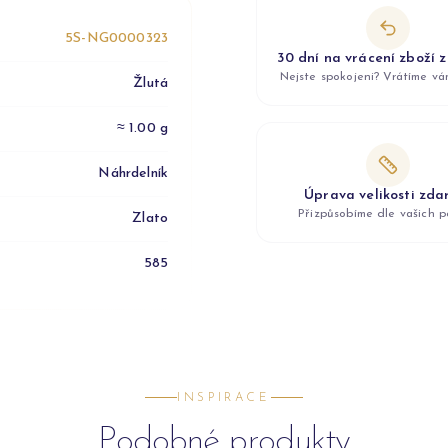
5S-NG0000323
30 dní na vrácení zboží 
Nejste spokojeni? Vrátíme v
Žlutá
≈ 1.00 g
Náhrdelník
Úprava velikosti zd
Přizpůsobíme dle vašich p
Zlato
585
INSPIRACE
Podobné produkty