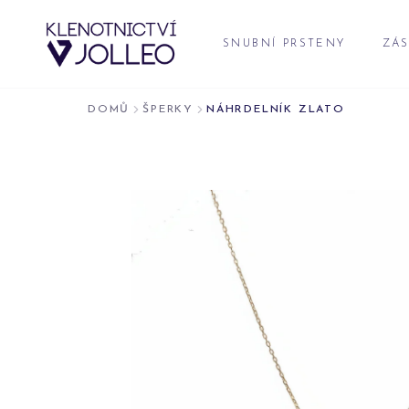
Přeskočit na obsah
SNUBNÍ PRSTENY
ZÁS
DOMŮ
ŠPERKY
NÁHRDELNÍK ZLATO