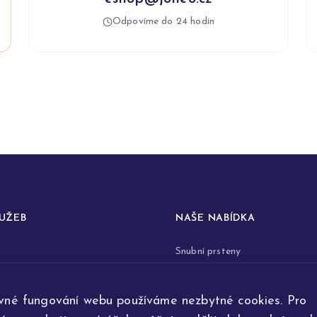
Odpovíme do 24 hodin
LUŽEB
NAŠE NABÍDKA
Snubní prsteny
prstenů
Zásnubní prsteny
vné fungování webu používáme nezbytné cookies. Pro
renovace šperků
Šperky