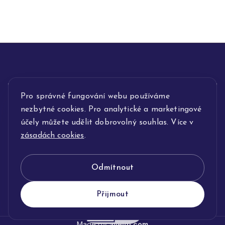
Pro správné fungování webu používáme
INFORMACE
nezbytné cookies. Pro analytické a marketingové
POPIS SLUŽEB
účely můžete udělit dobrovolný souhlas. Více v
zásadách cookies
.
NAŠE NABÍDKA
Odmítnout
KLENOTNICTVÍ JOLLEO
Přijmout
Made by
avelgi.com