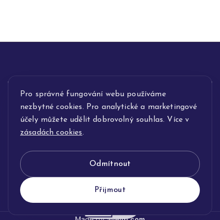
Pro správné fungování webu používáme
INFORMACE
nezbytné cookies. Pro analytické a marketingové
POPIS SLUŽEB
účely můžete udělit dobrovolný souhlas. Více v
zásadách cookies
.
NAŠE NABÍDKA
Odmítnout
KLENOTNICTVÍ JOLLEO
Přijmout
Made by
avelgi.com