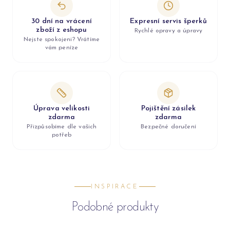
30 dní na vrácení
Expresní servis šperků
zboží z eshopu
Rychlé opravy a úpravy
Nejste spokojeni? Vrátíme
vám peníze
Úprava velikosti
Pojištění zásilek
zdarma
zdarma
Přizpůsobíme dle vašich
Bezpečné doručení
potřeb
INSPIRACE
Podobné produkty