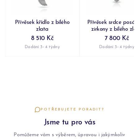
Přívěsek křídlo z bílého
Přívěsek srdce posáz
zlata
zirkony z bílého zla
8 510 Kč
7 800 Kč
Dodání 3–4 týdny
Dodání 3–4 týdny
POTŘEBUJETE PORADIT?
Jsme tu pro vás
Pomůžeme vám s výběrem, úpravou i jakýmkoliv