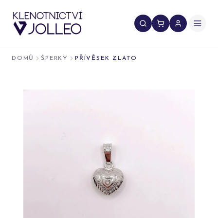
Přeskočit na obsah
DOMŮ
ŠPERKY
PŘÍVĚSEK ZLATO