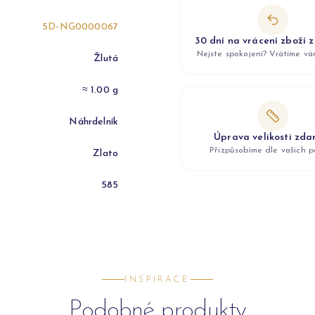
5D-NG0000067
30 dní na vrácení zboží 
Nejste spokojeni? Vrátíme v
Žlutá
≈ 1.00 g
Náhrdelník
Úprava velikosti zd
Přizpůsobíme dle vašich p
Zlato
585
INSPIRACE
Podobné produkty