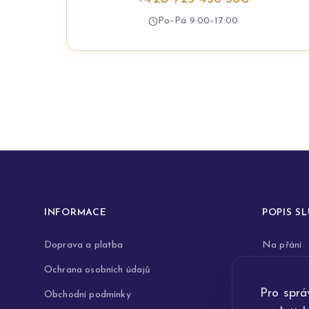
Po–Pá 9:00–17:00
INFORMACE
POPIS S
Doprava a platba
Na přání
Ochrana osobních údajů
Rytiny do 
Pro sprá
Obchodní podmínky
Opravy a 