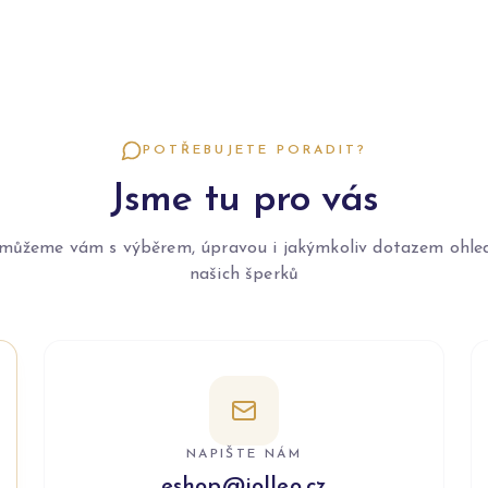
POTŘEBUJETE PORADIT?
Jsme tu pro vás
můžeme vám s výběrem, úpravou i jakýmkoliv dotazem ohle
našich šperků
NAPIŠTE NÁM
eshop@jolleo.cz