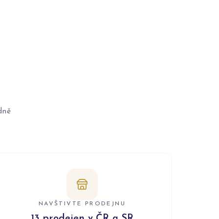
dně
NAVŠTIVTE PRODEJNU
13 prodejen v ČR a SR