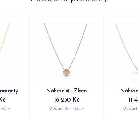
iamanty
Náhrdelník Zlato
Náhrdel
Kč
16 250 Kč
11 
týdny
Dodání 3–4 týdny
Dodání