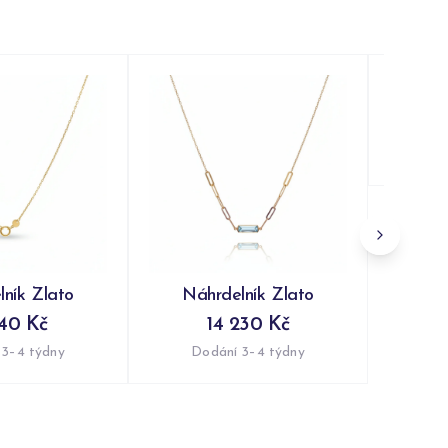
Náh
Do
ník Zlato
Náhrdelník Zlato
440 Kč
14 230 Kč
 3–4 týdny
Dodání 3–4 týdny