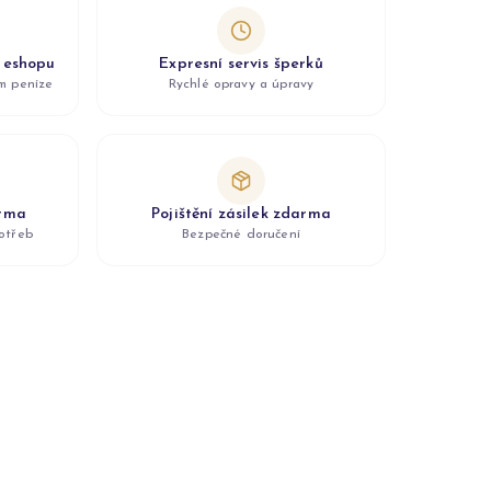
z eshopu
Expresní servis šperků
ám peníze
Rychlé opravy a úpravy
arma
Pojištění zásilek zdarma
otřeb
Bezpečné doručení