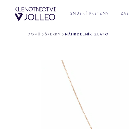
Přeskočit na obsah
SNUBNÍ PRSTENY
ZÁS
DOMŮ
ŠPERKY
NÁHRDELNÍK ZLATO