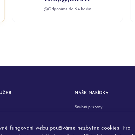
Odpovíme do 24 hodin
LUŽEB
NAŠE NABÍDKA
Snubní prsteny
prstenů
Zásnubní prsteny
vné fungování webu používáme nezbytné cookies. Pro
renovace šperků
Šperky