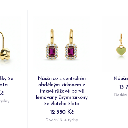
íky ze
Náušnice s centrálním
Náušni
lata
obdélným zirkonem v
13 
tmavě růžové barvě
Kč
Dodání
lemovaný čirými zirkony
týdny
ze žlutého zlata
12 350 Kč
Dodání 3–4 týdny