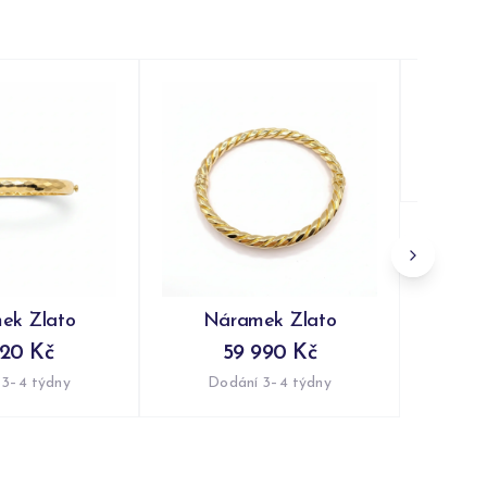
Ná
Do
ek Zlato
Náramek Zlato
120 Kč
59 990 Kč
 3–4 týdny
Dodání 3–4 týdny