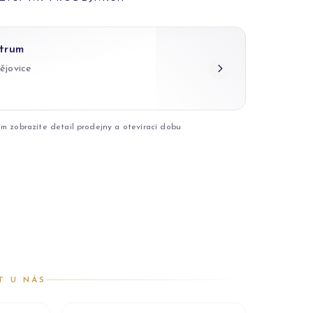
trum
ějovice
ím zobrazíte detail prodejny a otevírací dobu
T U NÁS