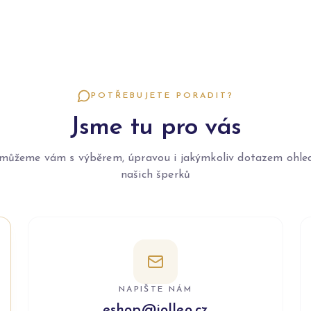
POTŘEBUJETE PORADIT?
Jsme tu pro vás
můžeme vám s výběrem, úpravou i jakýmkoliv dotazem ohle
našich šperků
NAPIŠTE NÁM
eshop@jolleo.cz