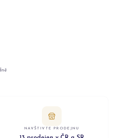
dně
NAVŠTIVTE PRODEJNU
13 prodejen v ČR a SR