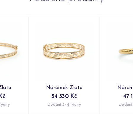
lato
Náramek Zlato
Náram
Kč
54 530 Kč
47 
týdny
Dodání 3–4 týdny
Dodání