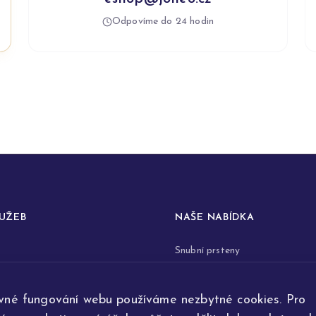
Odpovíme do 24 hodin
LUŽEB
NAŠE NABÍDKA
Snubní prsteny
prstenů
Zásnubní prsteny
vné fungování webu používáme nezbytné cookies. Pro
renovace šperků
Šperky