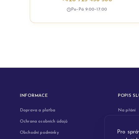
Po–Pá 9:00–17:00
INFORMACE
POPIS S
Doprava a platba
Na přání
Ochrana osobních údajů
Rytiny do 
Pro sprá
Obchodní podmínky
Opravy a 