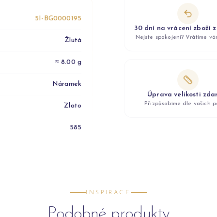
5I-BG0000195
30 dní na vrácení zboží 
Nejste spokojeni? Vrátíme v
Žlutá
≈ 8.00 g
Náramek
Úprava velikosti zd
Přizpůsobíme dle vašich p
Zlato
585
INSPIRACE
Podobné produkty