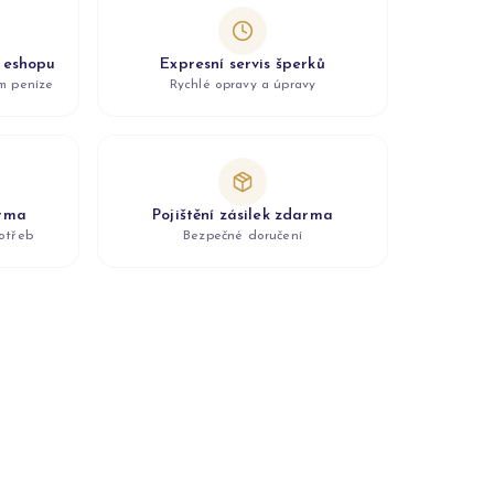
z eshopu
Expresní servis šperků
ám peníze
Rychlé opravy a úpravy
arma
Pojištění zásilek zdarma
otřeb
Bezpečné doručení