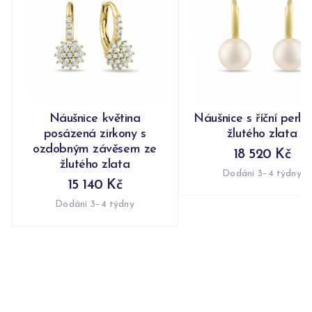
Náušnice květina
Náušnice s říční perlo
posázená zirkony s
žlutého zlata
ozdobným závěsem ze
18 520 Kč
žlutého zlata
Dodání 3–4 týdny
15 140 Kč
Dodání 3–4 týdny