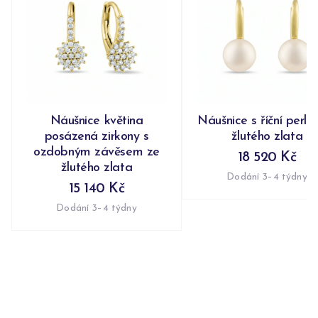
Náušnice květina
Náušnice s říční perlo
posázená zirkony s
žlutého zlata
ozdobným závěsem ze
18 520 Kč
žlutého zlata
Dodání 3–4 týdny
15 140 Kč
Dodání 3–4 týdny