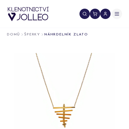
Přeskočit na obsah
DOMŮ
ŠPERKY
NÁHRDELNÍK ZLATO