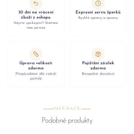
30 dní na vrácení
Expresní servis šperků
zboží z eshopu
Rychlé opravy a úpravy
Nejste spokojeni? Vrátíme
vám peníze
Úprava velikosti
Pojištění zásilek
zdarma
zdarma
Přizpůsobíme dle vašich
Bezpečné doručení
potřeb
INSPIRACE
Podobné produkty