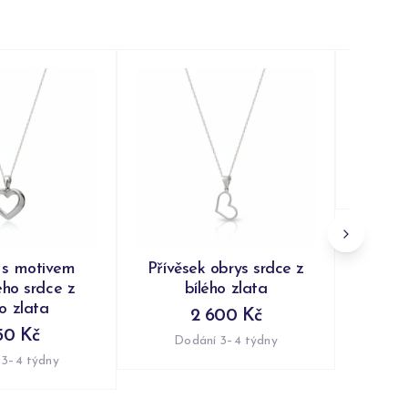
Pří
vyře
Do
 s motivem
Přívěsek obrys srdce z
ého srdce z
bílého zlata
ho zlata
2 600 Kč
50 Kč
Dodání 3–4 týdny
 3–4 týdny