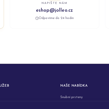
NAPIŠTE NÁM
eshop@jolleo.cz
Odpovíme do 24 hodin
LUŽEB
NAŠE NABÍDKA
Snubní prsteny
prstenů
Zásnubní prsteny