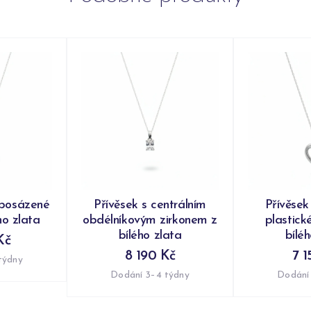
 posázené
Přívěsek s centrálním
Přívěsek
ho zlata
obdélníkovým zirkonem z
plastick
bílého zlata
bílé
Kč
8 190 Kč
7 1
týdny
Dodání 3–4 týdny
Dodání