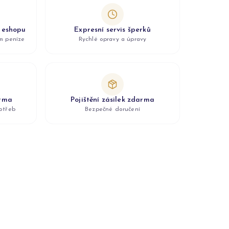
z eshopu
Expresní servis šperků
ám peníze
Rychlé opravy a úpravy
arma
Pojištění zásilek zdarma
otřeb
Bezpečné doručení