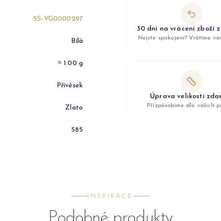
5S-VG0000297
30 dní na vrácení zboží 
Nejste spokojeni? Vrátíme v
Bílá
≈ 1.00 g
Přívěsek
Úprava velikosti zd
Přizpůsobíme dle vašich p
Zlato
585
INSPIRACE
Podobné produkty