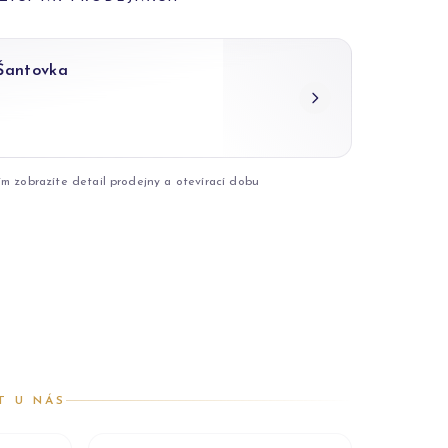
 Šantovka
ím zobrazíte detail prodejny a otevírací dobu
T U NÁS