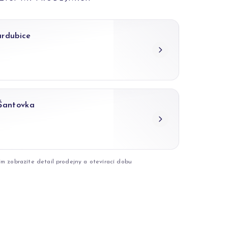
ardubice
 Šantovka
ím zobrazíte detail prodejny a otevírací dobu