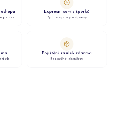
z eshopu
Expresní servis šperků
ám peníze
Rychlé opravy a úpravy
arma
Pojištění zásilek zdarma
otřeb
Bezpečné doručení