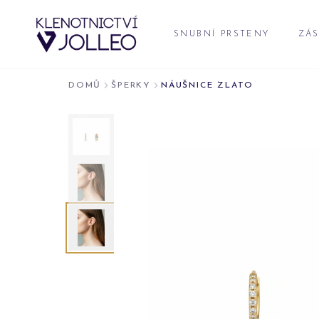
Přeskočit na obsah
SNUBNÍ PRSTENY
ZÁS
DOMŮ
ŠPERKY
NÁUŠNICE ZLATO