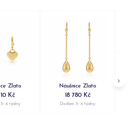
Ná
Do
ce Zlato
Náušnice Zlato
710 Kč
18 780 Kč
 3–4 týdny
Dodání 3–4 týdny