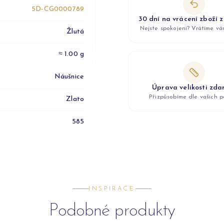
5D-CG0000789
30 dní na vrácení zboží 
Nejste spokojeni? Vrátíme v
Žlutá
≈ 1.00 g
Náušnice
Úprava velikosti zd
Přizpůsobíme dle vašich p
Zlato
585
INSPIRACE
Podobné produkty