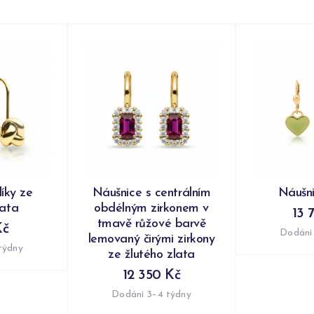
íky ze
Náušnice s centrálním
Náušni
lata
obdélným zirkonem v
13 
tmavě růžové barvě
Kč
Dodání
lemovaný čirými zirkony
týdny
ze žlutého zlata
12 350 Kč
Dodání 3–4 týdny