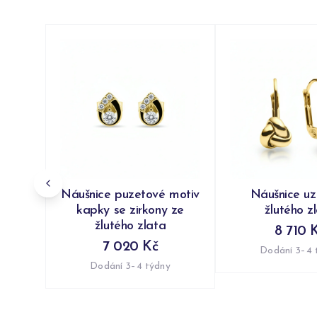
Náušnice puzetové motiv
Náušnice uzl
kapky se zirkony ze
žlutého z
žlutého zlata
8 710 
7 020 Kč
Dodání 3–4 
Dodání 3–4 týdny