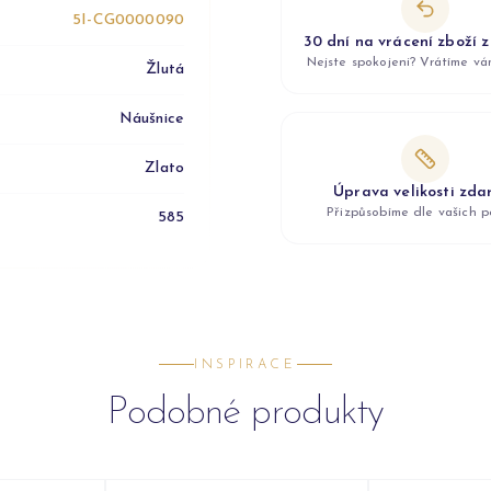
5I-CG0000090
30 dní na vrácení zboží 
Nejste spokojeni? Vrátíme v
Žlutá
Náušnice
Zlato
Úprava velikosti zd
Přizpůsobíme dle vašich p
585
INSPIRACE
Podobné produkty