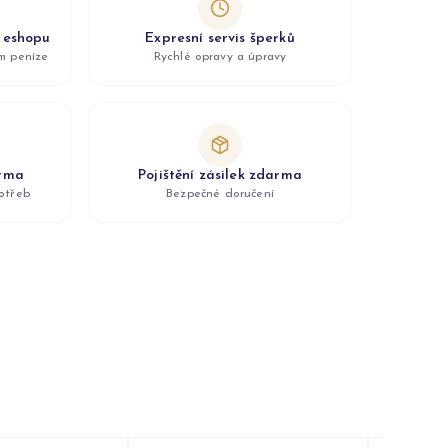
z eshopu
Expresní servis šperků
ám peníze
Rychlé opravy a úpravy
arma
Pojištění zásilek zdarma
otřeb
Bezpečné doručení