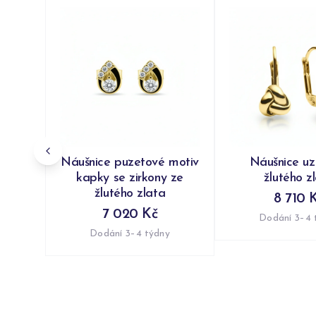
Náušnice puzetové motiv
Náušnice uzl
kapky se zirkony ze
žlutého z
žlutého zlata
8 710 
7 020 Kč
Dodání 3–4 
Dodání 3–4 týdny