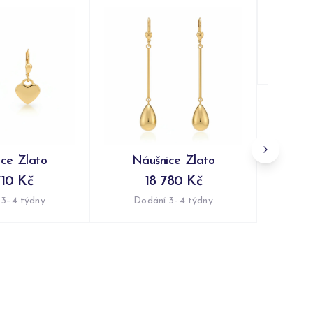
Ná
Do
ce Zlato
Náušnice Zlato
710 Kč
18 780 Kč
 3–4 týdny
Dodání 3–4 týdny