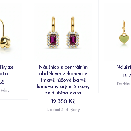
íky ze
Náušnice s centrálním
Náušni
lata
obdélným zirkonem v
13 
tmavě růžové barvě
Kč
Dodání
lemovaný čirými zirkony
týdny
ze žlutého zlata
12 350 Kč
Dodání 3–4 týdny