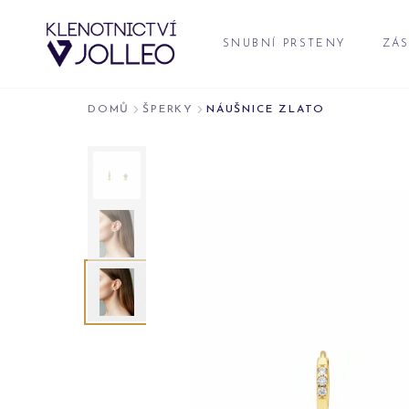
Přeskočit na obsah
SNUBNÍ PRSTENY
ZÁS
DOMŮ
ŠPERKY
NÁUŠNICE ZLATO