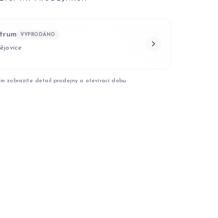
trum
VYPRODÁNO
ějovice
ím zobrazíte detail prodejny a otevírací dobu