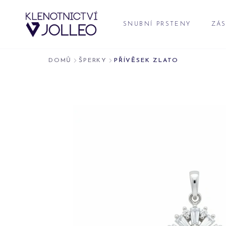
Přeskočit na obsah
SNUBNÍ PRSTENY
ZÁS
DOMŮ
ŠPERKY
PŘÍVĚSEK ZLATO