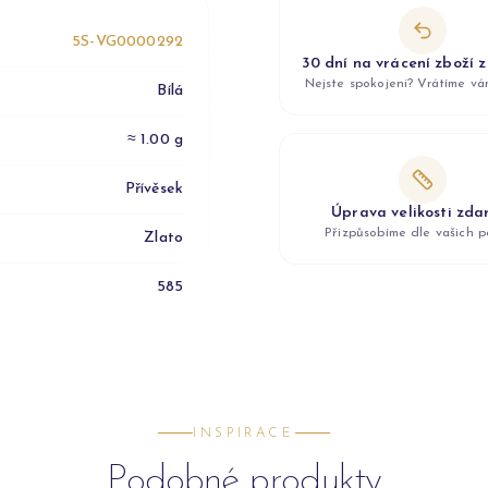
5S-VG0000292
30 dní na vrácení zboží 
Nejste spokojeni? Vrátíme v
Bílá
≈ 1.00 g
Přívěsek
Úprava velikosti zd
Přizpůsobíme dle vašich p
Zlato
585
INSPIRACE
Podobné produkty