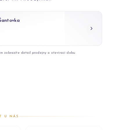
 Šantovka
ím zobrazíte detail prodejny a otevírací dobu
T U NÁS