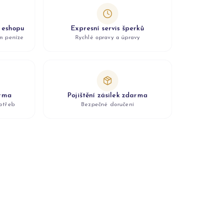
z eshopu
Expresní servis šperků
ám peníze
Rychlé opravy a úpravy
arma
Pojištění zásilek zdarma
otřeb
Bezpečné doručení