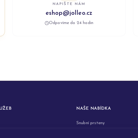
NAPIŠTE NÁM
eshop@jolleo.cz
Odpovíme do 24 hodin
LUŽEB
NAŠE NABÍDKA
Snubní prsteny
prstenů
Zásnubní prsteny