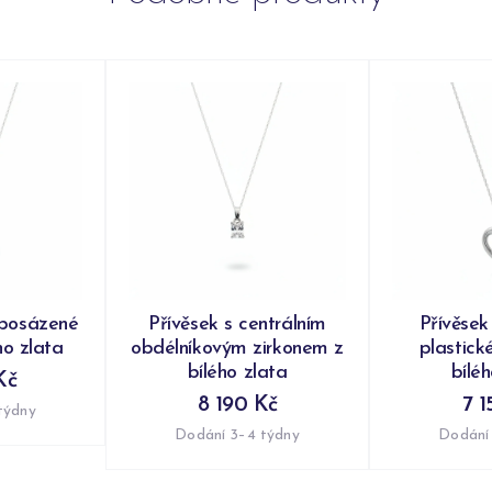
 posázené
Přívěsek s centrálním
Přívěsek
ho zlata
obdélníkovým zirkonem z
plastick
bílého zlata
bílé
Kč
8 190 Kč
7 1
týdny
Dodání 3–4 týdny
Dodání