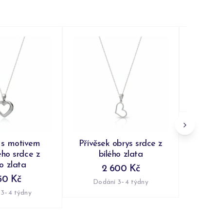
Pří
vyře
Do
 s motivem
Přívěsek obrys srdce z
ého srdce z
bílého zlata
ho zlata
2 600 Kč
50 Kč
Dodání 3–4 týdny
 3–4 týdny