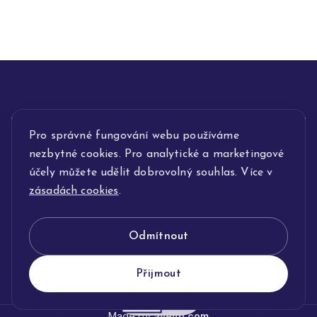
Pro správné fungování webu používáme
INFORMACE
nezbytné cookies. Pro analytické a marketingové
POPIS SLUŽEB
účely můžete udělit dobrovolný souhlas. Více v
zásadách cookies
.
NAŠE NABÍDKA
Odmítnout
KLENOTNICTVÍ JOLLEO
Přijmout
Made by
avelgi.com